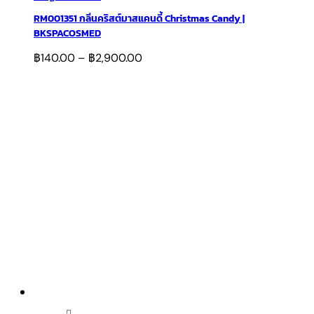
RM001351 กลิ่นคริสต์มาสแคนดี้ Christmas Candy |
BKSPACOSMED
฿
140.00
–
฿
2,900.00