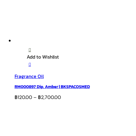
Add to Wishlist
Fragrance Oil
RM000897 Dip. Amber | BKSPACOSMED
฿
120.00
–
฿
2,700.00