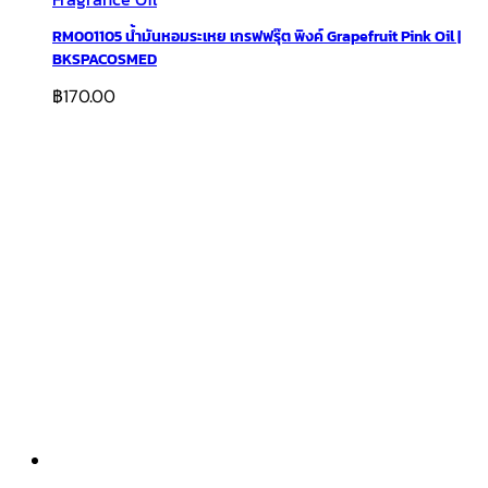
RM001105 น้ำมันหอมระเหย เกรฟฟรุ๊ต พิงค์ Grapefruit Pink Oil |
BKSPACOSMED
฿
170.00