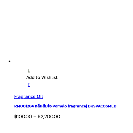
Add to Wishlist
Fragrance Oil
RM001284 กลิ่นส้มโอ Pomelo fragrance| BKSPACOSMED
฿
100.00
–
฿
2,200.00